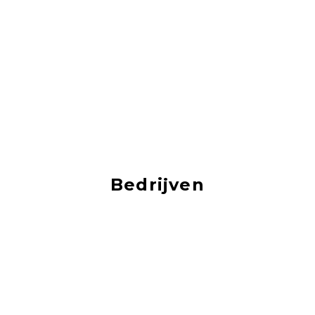
Bedrijven
Je vind hier vacatures van de mooiste bedrijven!