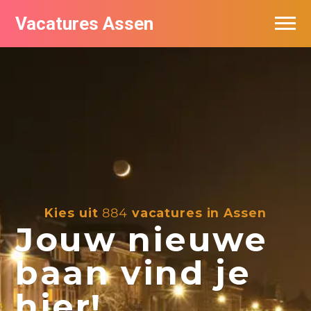
Vacatures Assen
Vacatures per bedrijf
De populairste vacatures in Assen
Nieuwsbrief feed
Kies uit
884
vacatures in Assen
Jouw nieuwe
baan vind je
hier!