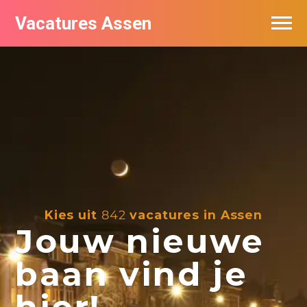
Vacatures Assen
Vacatures per bedrijf
De populairste vacatures in Assen
Nieuwsbrief feed
Kies uit
842
vacatures in Assen
Jouw nieuwe
baan vind je
hier!