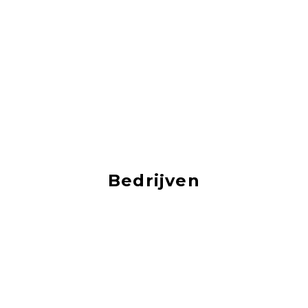
Bedrijven
Je vind hier vacatures van de mooiste bedrijven!