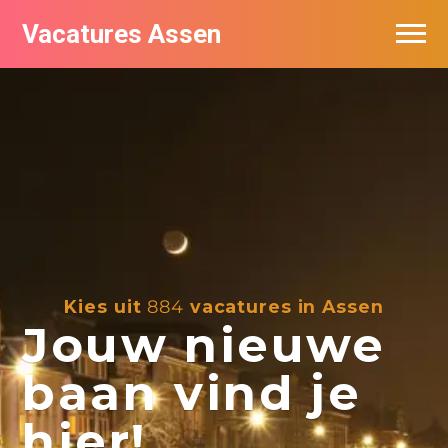
Vacatures Assen
Vacatures per bedrijf
De populairste vacatures in Assen
Nieuwsbrief feed
Kies uit
884
vacatures in Assen
Jouw nieuwe
baan vind je
hier!