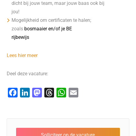
dicht bij jouw team, maar jouw baas ook bij
jou!
Mogelijkheid om certificaten te halen;
zoals
bosmaaier en/of je BE
rijbewijs
Lees hier meer
Deel deze vacature:
F
Li
M
T
W
E
a
n
a
hr
h
m
c
k
st
e
at
ai
e
e
o
a
s
l
b
dI
d
d
A