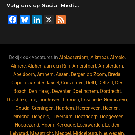
Volg ons op Social Media:
F
Bl
Li
X
F
a
u
n
e
c
e
k
e
e
s
e
d
b
ky
dI
Bekijk ook vacatures in
Alblasserdam
,
Alkmaar
,
Almelo
,
o
n
Almere
,
Alphen aan den Rijn
,
Amersfoort
,
Amsterdam
,
Apeldoorn
,
Arnhem
,
Assen
,
Bergen op Zoom
,
Breda
,
o
Capelle aan den IJssel
,
Coevorden
,
Delft
,
Delfzijl
,
Den
k
Bosch
,
Den Haag
,
Deventer
,
Doetinchem
,
Dordrecht
,
Drachten
,
Ede
,
Eindhoven
,
Emmen
,
Enschede
,
Gorinchem
,
Gouda
,
Groningen
,
Haarlem
,
Heerenveen
,
Heerlen
,
Helmond
,
Hengelo
,
Hilversum
,
Hoofddorp
,
Hoogeveen
,
Hoogezand
,
Hoorn
,
Kerkrade
,
Leeuwarden
,
Leiden
,
Lelystad
,
Maastricht
,
Meppel
,
Middelburg
,
Nieuwegein
,