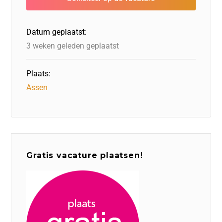
o
n
o
s
p
o
n
p
Datum geplaatst:
k
3 weken geleden geplaatst
Plaats:
Assen
Gratis vacature plaatsen!