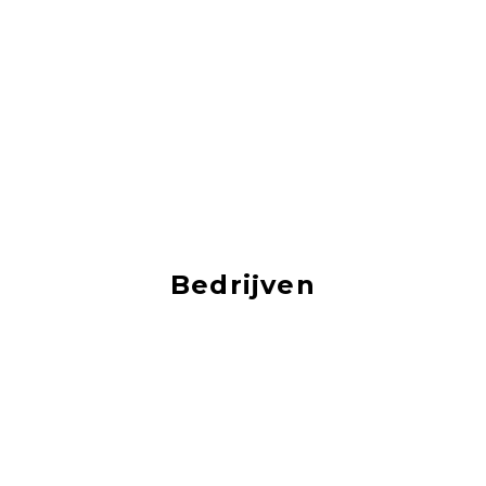
Bedrijven
Je vind hier vacatures van de mooiste bedrijven!