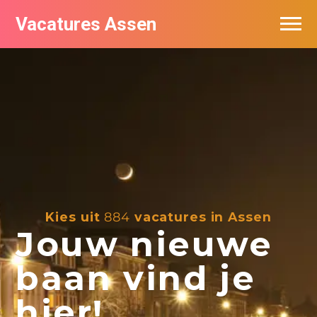
Vacatures Assen
Vacatures per bedrijf
De populairste vacatures in Assen
Nieuwsbrief feed
Kies uit
884
vacatures in Assen
Jouw nieuwe
baan vind je
hier!