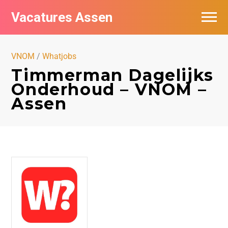
Vacatures Assen
Vacatures per bedrijf
VNOM
/
Whatjobs
De populairste vacatures in Assen
Timmerman Dagelijks
Onderhoud – VNOM –
Nieuwsbrief feed
Assen