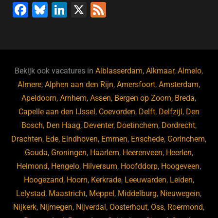
F
Bl
Li
X
F
a
u
n
e
c
e
k
e
e
s
e
d
b
ky
dI
Bekijk ook vacatures in
Alblasserdam
,
Alkmaar
,
Almelo
,
o
n
Almere
,
Alphen aan den Rijn
,
Amersfoort
,
Amsterdam
,
Apeldoorn
,
Arnhem
,
Assen
,
Bergen op Zoom
,
Breda
,
o
Capelle aan den IJssel
,
Coevorden
,
Delft
,
Delfzijl
,
Den
k
Bosch
,
Den Haag
,
Deventer
,
Doetinchem
,
Dordrecht
,
Drachten
,
Ede
,
Eindhoven
,
Emmen
,
Enschede
,
Gorinchem
,
Gouda
,
Groningen
,
Haarlem
,
Heerenveen
,
Heerlen
,
Helmond
,
Hengelo
,
Hilversum
,
Hoofddorp
,
Hoogeveen
,
Hoogezand
,
Hoorn
,
Kerkrade
,
Leeuwarden
,
Leiden
,
Lelystad
,
Maastricht
,
Meppel
,
Middelburg
,
Nieuwegein
,
Nijkerk
,
Nijmegen
,
Nijverdal
,
Oosterhout
,
Oss
,
Roermond
,