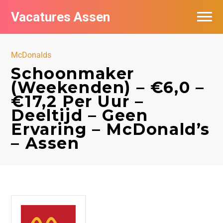
Vacatures Assen
Vacatures per bedrijf
McDonalds
De populairste vacatures in Assen
Schoonmaker
(Weekenden) – €6,0 –
Nieuwsbrief feed
€17,2 Per Uur –
Deeltijd – Geen
Ervaring – McDonald’s
– Assen