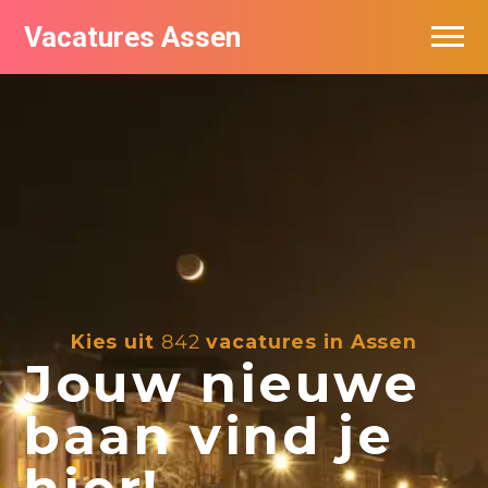
Vacatures Assen
Vacatures per bedrijf
De populairste vacatures in Assen
Nieuwsbrief feed
Kies uit
842
vacatures in Assen
Jouw nieuwe
baan vind je
hier!