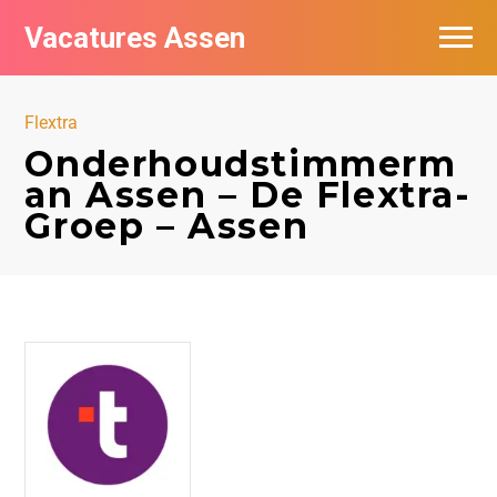
Vacatures Assen
Vacatures per bedrijf
Flextra
De populairste vacatures in Assen
Onderhoudstimmerm
an Assen – De Flextra-
Nieuwsbrief feed
Groep – Assen