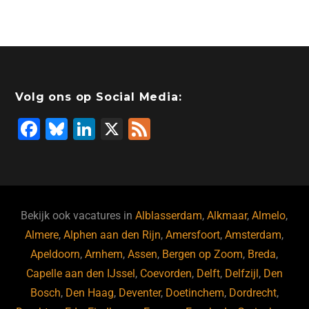
Volg ons op Social Media:
F
Bl
Li
X
F
a
u
n
e
c
e
k
e
e
s
e
d
b
ky
dI
Bekijk ook vacatures in
Alblasserdam
,
Alkmaar
,
Almelo
,
o
n
Almere
,
Alphen aan den Rijn
,
Amersfoort
,
Amsterdam
,
Apeldoorn
,
Arnhem
,
Assen
,
Bergen op Zoom
,
Breda
,
o
Capelle aan den IJssel
,
Coevorden
,
Delft
,
Delfzijl
,
Den
k
Bosch
,
Den Haag
,
Deventer
,
Doetinchem
,
Dordrecht
,