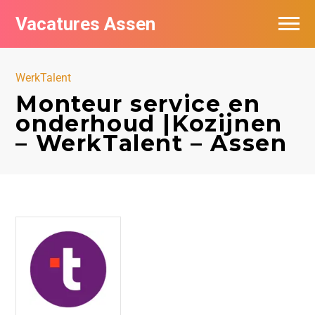
Vacatures Assen
Vacatures per bedrijf
WerkTalent
De populairste vacatures in Assen
Monteur service en
onderhoud |Kozijnen
Nieuwsbrief feed
– WerkTalent – Assen