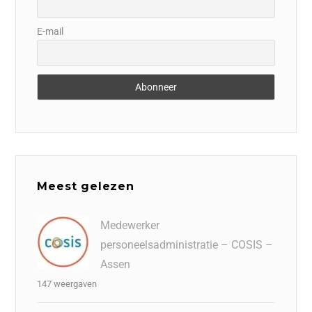
E-mail
Meest gelezen
Medewerker
personeelsadministratie – COSIS –
Assen
147 weergaven