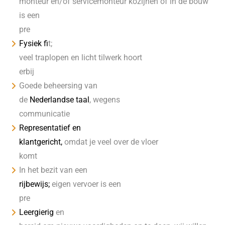
monteur en/of servicemonteur kozijnen of in de bouw
is een
pre
Fysiek fi
t;
veel traplopen en licht tilwerk hoort
erbij
Goede beheersing van
de
Nederlandse taal
, wegens
communicatie
Representatief en
klantgericht,
omdat je veel over de vloer
komt
In het bezit van een
rijbewijs;
eigen vervoer is een
pre
Leergierig
en