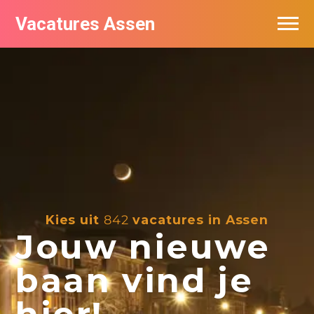
Vacatures Assen
Vacatures per bedrijf
De populairste vacatures in Assen
Nieuwsbrief feed
Kies uit
842
vacatures in Assen
Jouw nieuwe
baan vind je
hier!