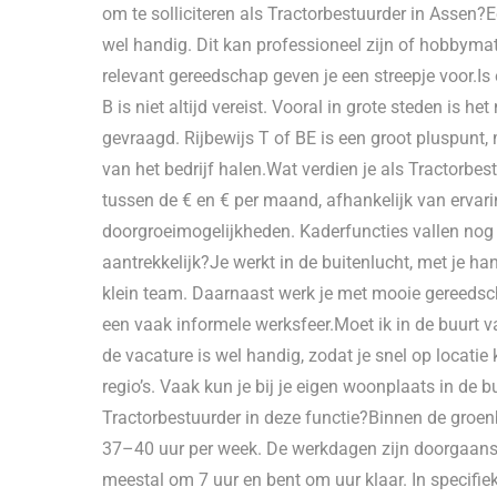
om te solliciteren als Tractorbestuurder in Assen?E
wel handig. Dit kan professioneel zijn of hobbym
relevant gereedschap geven je een streepje voor.Is e
B is niet altijd vereist. Vooral in grote steden is h
gevraagd. Rijbewijs T of BE is een groot pluspunt, 
van het bedrijf halen.Wat verdien je als Tractorbes
tussen de € en € per maand, afhankelijk van ervari
doorgroeimogelijkheden. Kaderfuncties vallen nog 
aantrekkelijk?Je werkt in de buitenlucht, met je ha
klein team. Daarnaast werk je met mooie gereedsch
een vaak informele werksfeer.Moet ik in de buurt 
de vacature is wel handig, zodat je snel op locatie 
regio’s. Vaak kun je bij je eigen woonplaats in de b
Tractorbestuurder in deze functie?Binnen de groenb
37–40 uur per week. De werkdagen zijn doorgaans 
meestal om 7 uur en bent om uur klaar. In specifi