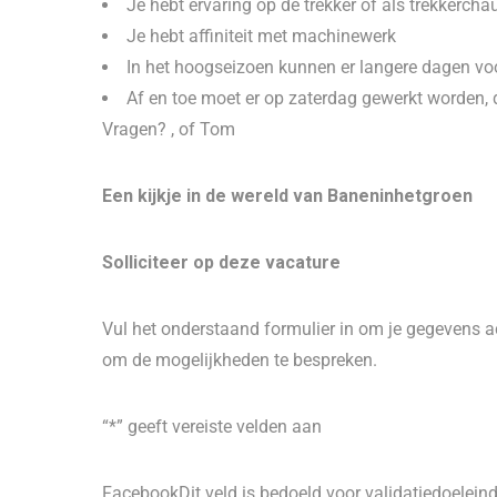
Je hebt ervaring op de trekker of als trekkercha
Je hebt affiniteit met machinewerk
In het hoogseizoen kunnen er langere dagen vo
Af en toe moet er op zaterdag gewerkt worden, d
Vragen? , of Tom
Een kijkje in de wereld van Baneninhetgroen
Solliciteer op deze vacature
Vul het onderstaand formulier in om je gegevens ac
om de mogelijkheden te bespreken.
“*” geeft vereiste velden aan
FacebookDit veld is bedoeld voor validatiedoelein