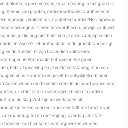
en diploma is geen vereiste, maar ervaring in het groen is
atig. Kennis van planten, onderhoudswerkzaamheden of
en rijbewijs verplicht als Tractorbestuurder?Nee, rijbewijs
et minder belangrijk. Hierbuiten wordt een rijbewijs vaak wel
maar als je die nog niet hebt, kun je deze vaak op kosten
tuurder in Assen?Het brutosalaris in de groenbranche ligt
ng en de functie. Er zijn bovendien voldoende
wat hoger uit.Wat maakt het werk in het groen
nden, hebt afwisseling en je werkt zelfstandig of in een
appen en is er ruimte om jezelf te ontwikkelen binnen
van Assen wonen om te solliciteren?In de buurt wonen van
kunt zijn. Echter zijn er ook mogelijkheden in andere
uurt aan de slag.Wat zijn de werktijden als
ranche is er een voorkeur voor een fulltime functie van
van maandag tot en met vrijdag, overdag. Je start
eke functies kan hier soms van afgeweken worden.