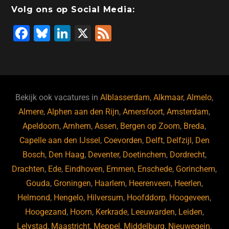
Volg ons op Social Media:
F
Bl
Li
X
F
a
u
n
e
c
e
k
e
e
s
e
d
b
ky
dI
Bekijk ook vacatures in
Alblasserdam
,
Alkmaar
,
Almelo
,
o
n
Almere
,
Alphen aan den Rijn
,
Amersfoort
,
Amsterdam
,
Apeldoorn
,
Arnhem
,
Assen
,
Bergen op Zoom
,
Breda
,
o
Capelle aan den IJssel
,
Coevorden
,
Delft
,
Delfzijl
,
Den
k
Bosch
,
Den Haag
,
Deventer
,
Doetinchem
,
Dordrecht
,
Drachten
,
Ede
,
Eindhoven
,
Emmen
,
Enschede
,
Gorinchem
,
Gouda
,
Groningen
,
Haarlem
,
Heerenveen
,
Heerlen
,
Helmond
,
Hengelo
,
Hilversum
,
Hoofddorp
,
Hoogeveen
,
Hoogezand
,
Hoorn
,
Kerkrade
,
Leeuwarden
,
Leiden
,
Lelystad
,
Maastricht
,
Meppel
,
Middelburg
,
Nieuwegein
,