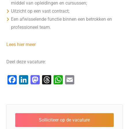
middel van opleidingen en cursussen;
Uitzicht op een vast contract;
Een afwisselende functie binnen een betrokken en
professioneel team.
Lees hier meer
Deel deze vacature:
F
Li
M
T
W
E
a
n
a
hr
h
m
c
k
st
e
at
ai
e
e
o
a
s
l
b
dI
d
d
A
o
n
o
s
p