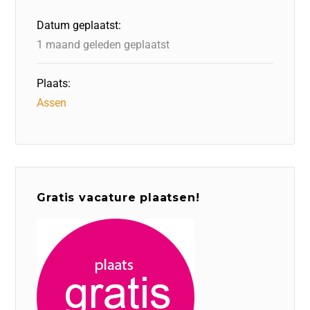
o
n
p
Datum geplaatst:
k
1 maand geleden geplaatst
Plaats:
Assen
Gratis vacature plaatsen!