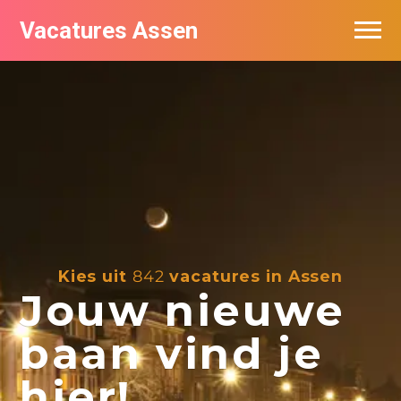
Vacatures Assen
Vacatures per bedrijf
De populairste vacatures in Assen
Nieuwsbrief feed
Kies uit
842
vacatures in Assen
Jouw nieuwe
baan vind je
hier!