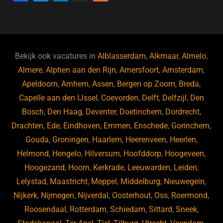
a
u
n
e
c
e
k
e
e
s
e
d
b
ky
dI
Bekijk ook vacatures in
Alblasserdam
,
Alkmaar
,
Almelo
,
o
n
Almere
,
Alphen aan den Rijn
,
Amersfoort
,
Amsterdam
,
Apeldoorn
,
Arnhem
,
Assen
,
Bergen op Zoom
,
Breda
,
o
Capelle aan den IJssel
,
Coevorden
,
Delft
,
Delfzijl
,
Den
k
Bosch
,
Den Haag
,
Deventer
,
Doetinchem
,
Dordrecht
,
Drachten
,
Ede
,
Eindhoven
,
Emmen
,
Enschede
,
Gorinchem
,
Gouda
,
Groningen
,
Haarlem
,
Heerenveen
,
Heerlen
,
Helmond
,
Hengelo
,
Hilversum
,
Hoofddorp
,
Hoogeveen
,
Hoogezand
,
Hoorn
,
Kerkrade
,
Leeuwarden
,
Leiden
,
Lelystad
,
Maastricht
,
Meppel
,
Middelburg
,
Nieuwegein
,
Nijkerk
,
Nijmegen
,
Nijverdal
,
Oosterhout
,
Oss
,
Roermond
,
Roosendaal
,
Rotterdam
,
Schiedam
,
Sittard
,
Sneek
,