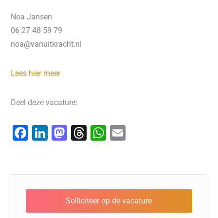
Noa Jansen
06 27 48 59 79
noa@vanuitkracht.nl
Lees hier meer
Deel deze vacature:
F
Li
M
T
W
E
a
n
a
hr
h
m
c
k
st
e
at
ai
e
e
o
a
s
l
b
dI
d
d
A
o
n
o
s
p