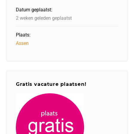
o
n
p
Datum geplaatst:
k
2 weken geleden geplaatst
Plaats:
Assen
Gratis vacature plaatsen!