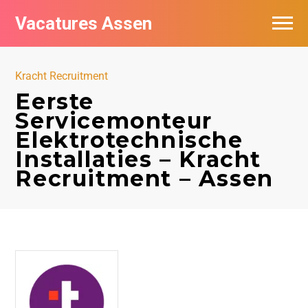
Vacatures Assen
Vacatures per bedrijf
Kracht Recruitment
De populairste vacatures in Assen
Eerste
Servicemonteur
Nieuwsbrief feed
Elektrotechnische
Installaties – Kracht
Recruitment – Assen