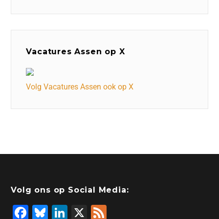
Vacatures Assen op X
Volg Vacatures Assen ook op X
Volg ons op Social Media:
F
Bl
Li
X
F