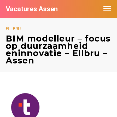
Vacatures Assen
Vacatures per bedrijf
ELLBRU
De populairste vacatures in Assen
BIM modelleur – focus
op duurzaamheid
Nieuwsbrief feed
eninnovatie – Ellbru –
Assen