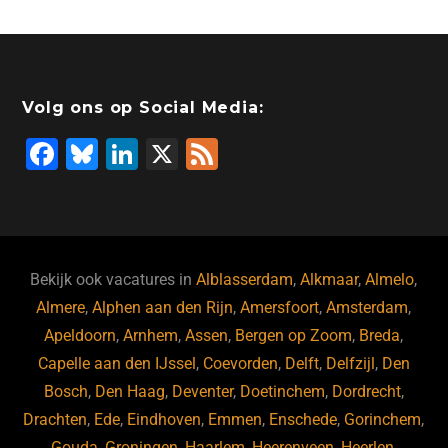
Volg ons op Social Media:
F
Bl
Li
X
F
a
u
n
e
c
e
k
e
e
s
e
d
b
ky
dI
Bekijk ook vacatures in
Alblasserdam
,
Alkmaar
,
Almelo
,
o
n
Almere
,
Alphen aan den Rijn
,
Amersfoort
,
Amsterdam
,
Apeldoorn
,
Arnhem
,
Assen
,
Bergen op Zoom
,
Breda
,
o
Capelle aan den IJssel
,
Coevorden
,
Delft
,
Delfzijl
,
Den
k
Bosch
,
Den Haag
,
Deventer
,
Doetinchem
,
Dordrecht
,
Drachten
,
Ede
,
Eindhoven
,
Emmen
,
Enschede
,
Gorinchem
,
Gouda
,
Groningen
,
Haarlem
,
Heerenveen
,
Heerlen
,