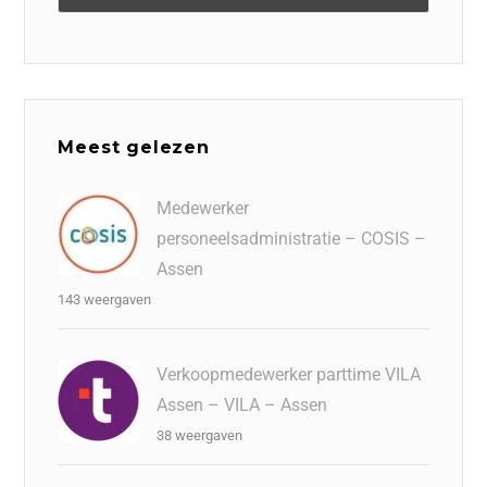
Meest gelezen
Medewerker
personeelsadministratie – COSIS –
Assen
143 weergaven
Verkoopmedewerker parttime VILA
Assen – VILA – Assen
38 weergaven