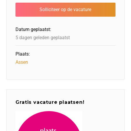
b
dI
d
d
A
o
n
o
s
p
o
n
p
Datum geplaatst:
k
5 dagen geleden geplaatst
Plaats:
Assen
Gratis vacature plaatsen!