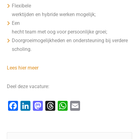
Flexibele
werktijden en hybride werken mogelijk;
Een
hecht team met oog voor persoonlijke groei;
Doorgroeimogelijkheden en ondersteuning bij verdere
scholing.
Lees hier meer
Deel deze vacature:
F
Li
M
T
W
E
a
n
a
hr
h
m
c
k
st
e
at
ai
e
e
o
a
s
l