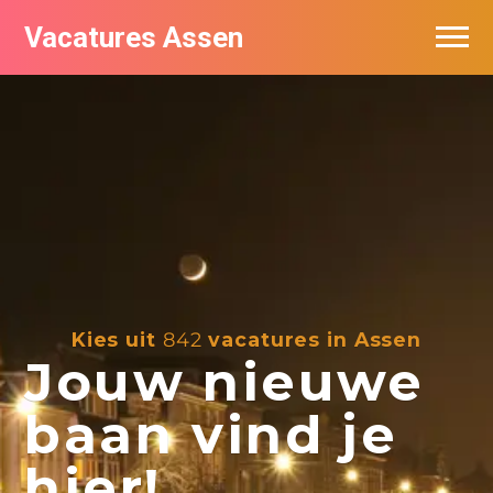
Vacatures Assen
Vacatures per bedrijf
De populairste vacatures in Assen
Nieuwsbrief feed
Kies uit
842
vacatures in Assen
Jouw nieuwe
baan vind je
hier!