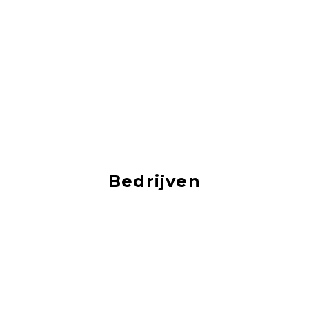
Bedrijven
Je vind hier vacatures van de mooiste bedrijven!