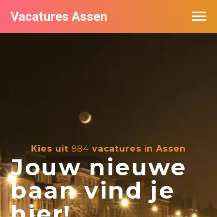
Vacatures Assen
Vacatures per bedrijf
De populairste vacatures in Assen
Nieuwsbrief feed
Kies uit
884
vacatures in Assen
Jouw nieuwe
baan vind je
hier!