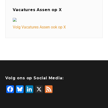
Vacatures Assen op X
Volg Vacatures Assen ook op X
Volg ons op Social Media:
F
Bl
Li
X
F
a
u
n
e
c
e
k
e