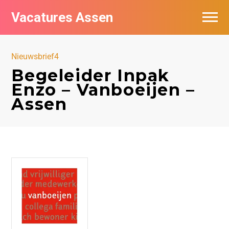
Vacatures Assen
Vacatures per bedrijf
Nieuwsbrief4
De populairste vacatures in Assen
Begeleider Inpak
Enzo – Vanboeijen –
Nieuwsbrief feed
Assen