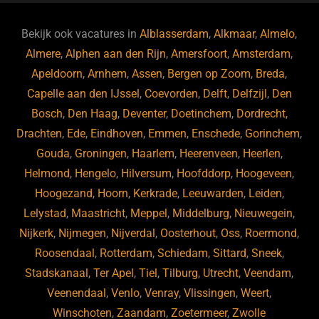
e
s
e
d
b
ky
dI
Bekijk ook vacatures in
Alblasserdam
,
Alkmaar
,
Almelo
,
o
n
Almere
,
Alphen aan den Rijn
,
Amersfoort
,
Amsterdam
,
Apeldoorn
,
Arnhem
,
Assen
,
Bergen op Zoom
,
Breda
,
o
Capelle aan den IJssel
,
Coevorden
,
Delft
,
Delfzijl
,
Den
k
Bosch
,
Den Haag
,
Deventer
,
Doetinchem
,
Dordrecht
,
Drachten
,
Ede
,
Eindhoven
,
Emmen
,
Enschede
,
Gorinchem
,
Gouda
,
Groningen
,
Haarlem
,
Heerenveen
,
Heerlen
,
Helmond
,
Hengelo
,
Hilversum
,
Hoofddorp
,
Hoogeveen
,
Hoogezand
,
Hoorn
,
Kerkrade
,
Leeuwarden
,
Leiden
,
Lelystad
,
Maastricht
,
Meppel
,
Middelburg
,
Nieuwegein
,
Nijkerk
,
Nijmegen
,
Nijverdal
,
Oosterhout
,
Oss
,
Roermond
,
Roosendaal
,
Rotterdam
,
Schiedam
,
Sittard
,
Sneek
,
Stadskanaal
,
Ter Apel
,
Tiel
,
Tilburg
,
Utrecht
,
Veendam
,
Veenendaal
,
Venlo
,
Venray
,
Vlissingen
,
Weert
,
Winschoten
,
Zaandam
,
Zoetermeer
,
Zwolle