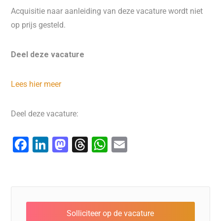
Acquisitie naar aanleiding van deze vacature wordt niet
op prijs gesteld.
Deel deze vacature
Lees hier meer
Deel deze vacature:
F
Li
M
T
W
E
a
n
a
hr
h
m
c
k
st
e
at
ai
e
e
o
a
s
l
b
dI
d
d
A