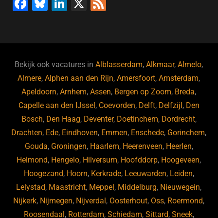
F
Bl
Li
X
F
a
u
n
e
c
e
k
e
e
s
e
d
b
ky
dI
Bekijk ook vacatures in
Alblasserdam
,
Alkmaar
,
Almelo
,
o
n
Almere
,
Alphen aan den Rijn
,
Amersfoort
,
Amsterdam
,
Apeldoorn
,
Arnhem
,
Assen
,
Bergen op Zoom
,
Breda
,
o
Capelle aan den IJssel
,
Coevorden
,
Delft
,
Delfzijl
,
Den
k
Bosch
,
Den Haag
,
Deventer
,
Doetinchem
,
Dordrecht
,
Drachten
,
Ede
,
Eindhoven
,
Emmen
,
Enschede
,
Gorinchem
,
Gouda
,
Groningen
,
Haarlem
,
Heerenveen
,
Heerlen
,
Helmond
,
Hengelo
,
Hilversum
,
Hoofddorp
,
Hoogeveen
,
Hoogezand
,
Hoorn
,
Kerkrade
,
Leeuwarden
,
Leiden
,
Lelystad
,
Maastricht
,
Meppel
,
Middelburg
,
Nieuwegein
,
Nijkerk
,
Nijmegen
,
Nijverdal
,
Oosterhout
,
Oss
,
Roermond
,
Roosendaal
,
Rotterdam
,
Schiedam
,
Sittard
,
Sneek
,