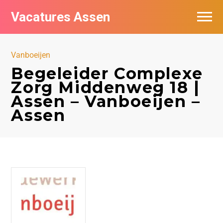
Vacatures Assen
Vacatures per bedrijf
Vanboeijen
De populairste vacatures in Assen
Begeleider Complexe
Zorg Middenweg 18 |
Nieuwsbrief feed
Assen – Vanboeijen –
Assen