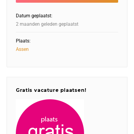
o
n
o
s
p
o
n
p
Datum geplaatst:
k
2 maanden geleden geplaatst
Plaats:
Assen
Gratis vacature plaatsen!