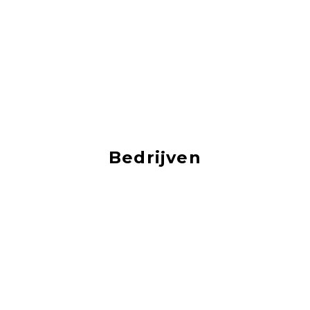
Bedrijven
Je vind hier vacatures van de mooiste bedrijven!
‹
›