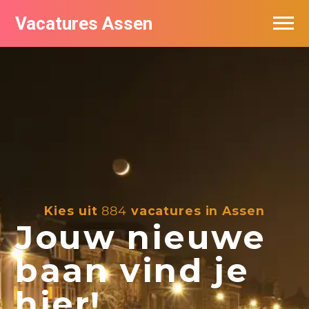
Vacatures Assen
Vacatures per bedrijf
De populairste vacatures in Assen
Nieuwsbrief feed
Kies uit
884
vacatures in Assen
Jouw nieuwe
baan vind je
hier!