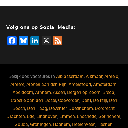
Volg ons op Social Media:
F
Bl
Li
X
F
a
u
n
e
c
e
k
e
e
s
e
d
b
ky
dI
Bekijk ook vacatures in
Alblasserdam
,
Alkmaar
,
Almelo
,
o
n
Almere
,
Alphen aan den Rijn
,
Amersfoort
,
Amsterdam
,
Apeldoorn
,
Arnhem
,
Assen
,
Bergen op Zoom
,
Breda
,
o
Capelle aan den IJssel
,
Coevorden
,
Delft
,
Delfzijl
,
Den
k
Bosch
,
Den Haag
,
Deventer
,
Doetinchem
,
Dordrecht
,
Drachten
,
Ede
,
Eindhoven
,
Emmen
,
Enschede
,
Gorinchem
,
Gouda
,
Groningen
,
Haarlem
,
Heerenveen
,
Heerlen
,