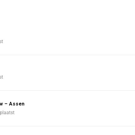
st
st
ow – Assen
plaatst