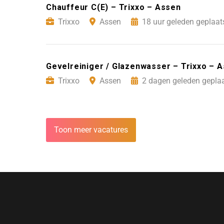
Chauffeur C(E) – Trixxo – Assen
Trixxo
Assen
18 uur geleden geplaat
Gevelreiniger / Glazenwasser – Trixxo – 
Trixxo
Assen
2 dagen geleden geplaa
Toon meer vacatures