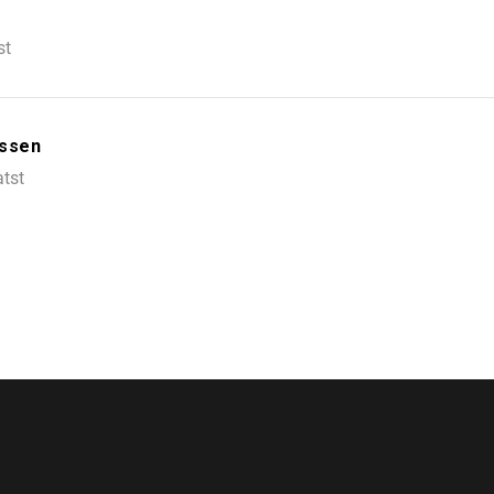
st
Assen
tst