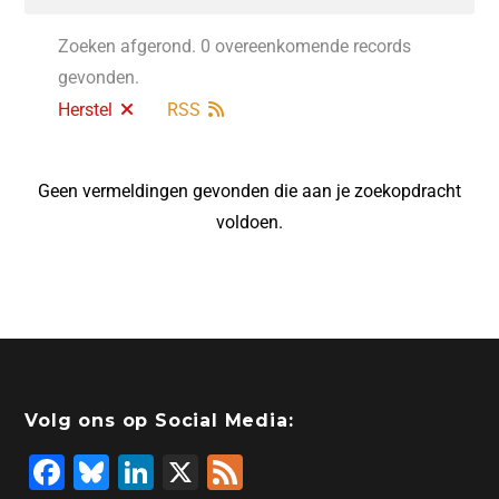
Zoeken afgerond. 0 overeenkomende records
gevonden.
Herstel
RSS
Geen vermeldingen gevonden die aan je zoekopdracht
voldoen.
Volg ons op Social Media:
F
Bl
Li
X
F