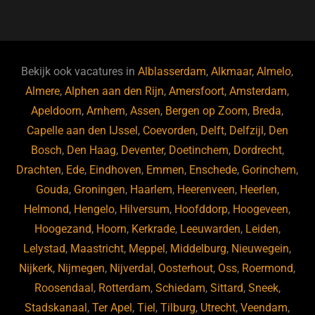
a
u
n
e
c
e
k
e
e
s
e
d
b
ky
dI
Bekijk ook vacatures in
Alblasserdam
,
Alkmaar
,
Almelo
,
o
n
Almere
,
Alphen aan den Rijn
,
Amersfoort
,
Amsterdam
,
Apeldoorn
,
Arnhem
,
Assen
,
Bergen op Zoom
,
Breda
,
o
Capelle aan den IJssel
,
Coevorden
,
Delft
,
Delfzijl
,
Den
k
Bosch
,
Den Haag
,
Deventer
,
Doetinchem
,
Dordrecht
,
Drachten
,
Ede
,
Eindhoven
,
Emmen
,
Enschede
,
Gorinchem
,
Gouda
,
Groningen
,
Haarlem
,
Heerenveen
,
Heerlen
,
Helmond
,
Hengelo
,
Hilversum
,
Hoofddorp
,
Hoogeveen
,
Hoogezand
,
Hoorn
,
Kerkrade
,
Leeuwarden
,
Leiden
,
Lelystad
,
Maastricht
,
Meppel
,
Middelburg
,
Nieuwegein
,
Nijkerk
,
Nijmegen
,
Nijverdal
,
Oosterhout
,
Oss
,
Roermond
,
Roosendaal
,
Rotterdam
,
Schiedam
,
Sittard
,
Sneek
,
Stadskanaal
,
Ter Apel
,
Tiel
,
Tilburg
,
Utrecht
,
Veendam
,