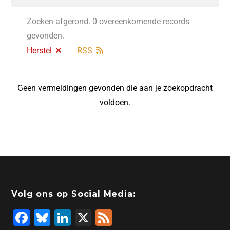
Zoeken afgerond. 0 overeenkomende records
gevonden.
Herstel
RSS
Geen vermeldingen gevonden die aan je zoekopdracht
voldoen.
Volg ons op Social Media:
F
Bl
Li
X
F