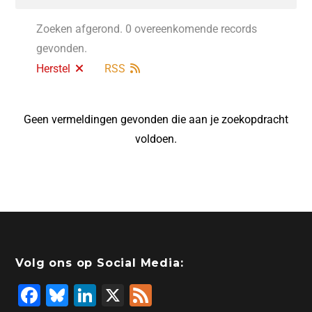
Zoeken afgerond. 0 overeenkomende records
gevonden.
Herstel
RSS
Geen vermeldingen gevonden die aan je zoekopdracht
voldoen.
Volg ons op Social Media:
F
Bl
Li
X
F