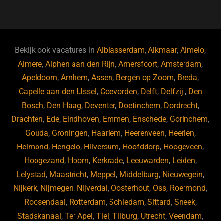
a
u
n
e
c
e
k
e
e
s
e
d
b
ky
dI
Bekijk ook vacatures in
Alblasserdam
,
Alkmaar
,
Almelo
,
o
n
Almere
,
Alphen aan den Rijn
,
Amersfoort
,
Amsterdam
,
Apeldoorn
,
Arnhem
,
Assen
,
Bergen op Zoom
,
Breda
,
o
Capelle aan den IJssel
,
Coevorden
,
Delft
,
Delfzijl
,
Den
k
Bosch
,
Den Haag
,
Deventer
,
Doetinchem
,
Dordrecht
,
Drachten
,
Ede
,
Eindhoven
,
Emmen
,
Enschede
,
Gorinchem
,
Gouda
,
Groningen
,
Haarlem
,
Heerenveen
,
Heerlen
,
Helmond
,
Hengelo
,
Hilversum
,
Hoofddorp
,
Hoogeveen
,
Hoogezand
,
Hoorn
,
Kerkrade
,
Leeuwarden
,
Leiden
,
Lelystad
,
Maastricht
,
Meppel
,
Middelburg
,
Nieuwegein
,
Nijkerk
,
Nijmegen
,
Nijverdal
,
Oosterhout
,
Oss
,
Roermond
,
Roosendaal
,
Rotterdam
,
Schiedam
,
Sittard
,
Sneek
,
Stadskanaal
,
Ter Apel
,
Tiel
,
Tilburg
,
Utrecht
,
Veendam
,