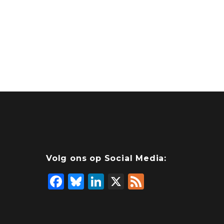
Volg ons op Social Media:
F
Bl
Li
X
F
a
u
n
e
c
e
k
e