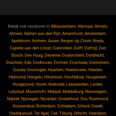
a
u
n
e
c
e
k
e
e
s
e
d
b
ky
dI
Bekijk ook vacatures in
Alblasserdam
,
Alkmaar
,
Almelo
,
o
n
Almere
,
Alphen aan den Rijn
,
Amersfoort
,
Amsterdam
,
Apeldoorn
,
Arnhem
,
Assen
,
Bergen op Zoom
,
Breda
,
o
Capelle aan den IJssel
,
Coevorden
,
Delft
,
Delfzijl
,
Den
k
Bosch
,
Den Haag
,
Deventer
,
Doetinchem
,
Dordrecht
,
Drachten
,
Ede
,
Eindhoven
,
Emmen
,
Enschede
,
Gorinchem
,
Gouda
,
Groningen
,
Haarlem
,
Heerenveen
,
Heerlen
,
Helmond
,
Hengelo
,
Hilversum
,
Hoofddorp
,
Hoogeveen
,
Hoogezand
,
Hoorn
,
Kerkrade
,
Leeuwarden
,
Leiden
,
Lelystad
,
Maastricht
,
Meppel
,
Middelburg
,
Nieuwegein
,
Nijkerk
,
Nijmegen
,
Nijverdal
,
Oosterhout
,
Oss
,
Roermond
,
Roosendaal
,
Rotterdam
,
Schiedam
,
Sittard
,
Sneek
,
Stadskanaal
,
Ter Apel
,
Tiel
,
Tilburg
,
Utrecht
,
Veendam
,