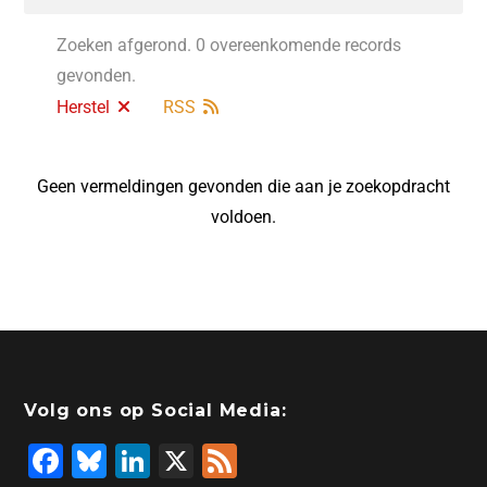
Zoeken afgerond. 0 overeenkomende records
gevonden.
Herstel
RSS
Geen vermeldingen gevonden die aan je zoekopdracht
voldoen.
Volg ons op Social Media:
F
Bl
Li
X
F