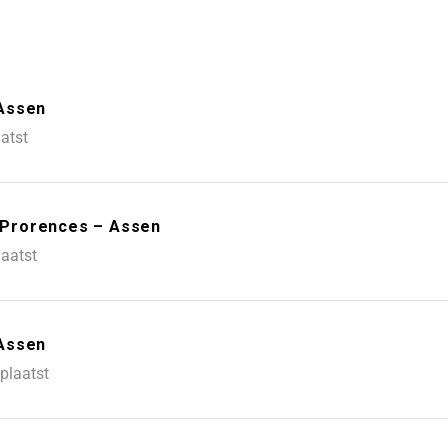
 Assen
atst
– Prorences – Assen
laatst
 Assen
plaatst