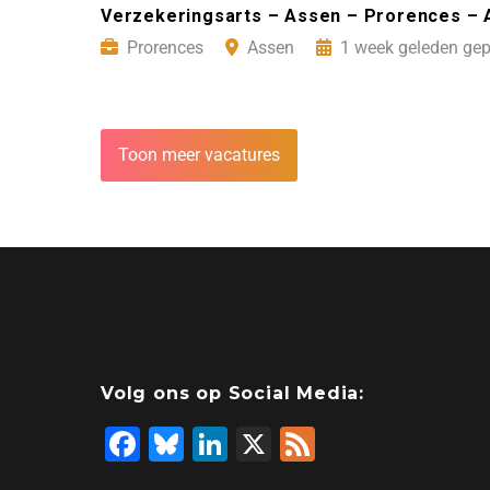
Verzekeringsarts – Assen – Prorences –
Prorences
Assen
1 week geleden gep
Toon meer vacatures
Volg ons op Social Media:
F
Bl
Li
X
F
a
u
n
e