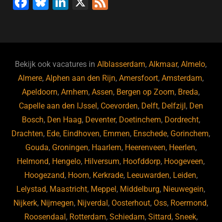
F
Bl
Li
X
F
a
u
n
e
c
e
k
e
e
s
e
d
b
ky
dI
Bekijk ook vacatures in
Alblasserdam
,
Alkmaar
,
Almelo
,
o
n
Almere
,
Alphen aan den Rijn
,
Amersfoort
,
Amsterdam
,
Apeldoorn
,
Arnhem
,
Assen
,
Bergen op Zoom
,
Breda
,
o
Capelle aan den IJssel
,
Coevorden
,
Delft
,
Delfzijl
,
Den
k
Bosch
,
Den Haag
,
Deventer
,
Doetinchem
,
Dordrecht
,
Drachten
,
Ede
,
Eindhoven
,
Emmen
,
Enschede
,
Gorinchem
,
Gouda
,
Groningen
,
Haarlem
,
Heerenveen
,
Heerlen
,
Helmond
,
Hengelo
,
Hilversum
,
Hoofddorp
,
Hoogeveen
,
Hoogezand
,
Hoorn
,
Kerkrade
,
Leeuwarden
,
Leiden
,
Lelystad
,
Maastricht
,
Meppel
,
Middelburg
,
Nieuwegein
,
Nijkerk
,
Nijmegen
,
Nijverdal
,
Oosterhout
,
Oss
,
Roermond
,
Roosendaal
,
Rotterdam
,
Schiedam
,
Sittard
,
Sneek
,