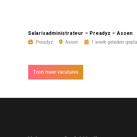
Salarisadministrateur – Preadyz – Assen
Preadyz
Assen
1 week geleden gepla
Toon meer vacatures