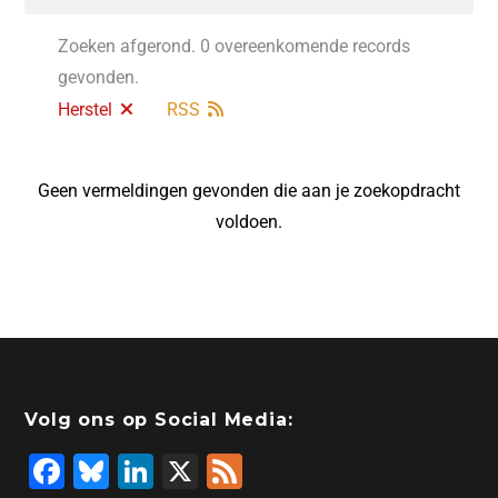
Zoeken afgerond. 0 overeenkomende records
gevonden.
Herstel
RSS
Geen vermeldingen gevonden die aan je zoekopdracht
voldoen.
Volg ons op Social Media:
F
Bl
Li
X
F