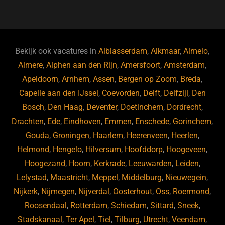
a
u
n
e
c
e
k
e
e
s
e
d
b
ky
dI
Bekijk ook vacatures in
Alblasserdam
,
Alkmaar
,
Almelo
,
o
n
Almere
,
Alphen aan den Rijn
,
Amersfoort
,
Amsterdam
,
Apeldoorn
,
Arnhem
,
Assen
,
Bergen op Zoom
,
Breda
,
o
Capelle aan den IJssel
,
Coevorden
,
Delft
,
Delfzijl
,
Den
k
Bosch
,
Den Haag
,
Deventer
,
Doetinchem
,
Dordrecht
,
Drachten
,
Ede
,
Eindhoven
,
Emmen
,
Enschede
,
Gorinchem
,
Gouda
,
Groningen
,
Haarlem
,
Heerenveen
,
Heerlen
,
Helmond
,
Hengelo
,
Hilversum
,
Hoofddorp
,
Hoogeveen
,
Hoogezand
,
Hoorn
,
Kerkrade
,
Leeuwarden
,
Leiden
,
Lelystad
,
Maastricht
,
Meppel
,
Middelburg
,
Nieuwegein
,
Nijkerk
,
Nijmegen
,
Nijverdal
,
Oosterhout
,
Oss
,
Roermond
,
Roosendaal
,
Rotterdam
,
Schiedam
,
Sittard
,
Sneek
,
Stadskanaal
,
Ter Apel
,
Tiel
,
Tilburg
,
Utrecht
,
Veendam
,