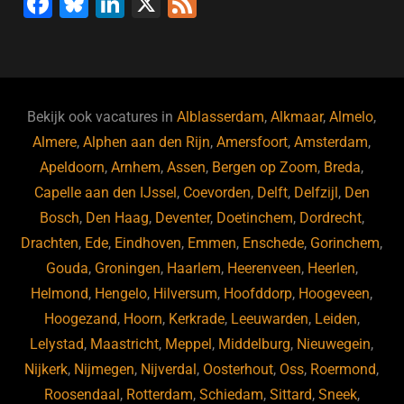
F
Bl
Li
X
F
a
u
n
e
c
e
k
e
e
s
e
d
b
ky
dI
Bekijk ook vacatures in
Alblasserdam
,
Alkmaar
,
Almelo
,
o
n
Almere
,
Alphen aan den Rijn
,
Amersfoort
,
Amsterdam
,
Apeldoorn
,
Arnhem
,
Assen
,
Bergen op Zoom
,
Breda
,
o
Capelle aan den IJssel
,
Coevorden
,
Delft
,
Delfzijl
,
Den
k
Bosch
,
Den Haag
,
Deventer
,
Doetinchem
,
Dordrecht
,
Drachten
,
Ede
,
Eindhoven
,
Emmen
,
Enschede
,
Gorinchem
,
Gouda
,
Groningen
,
Haarlem
,
Heerenveen
,
Heerlen
,
Helmond
,
Hengelo
,
Hilversum
,
Hoofddorp
,
Hoogeveen
,
Hoogezand
,
Hoorn
,
Kerkrade
,
Leeuwarden
,
Leiden
,
Lelystad
,
Maastricht
,
Meppel
,
Middelburg
,
Nieuwegein
,
Nijkerk
,
Nijmegen
,
Nijverdal
,
Oosterhout
,
Oss
,
Roermond
,
Roosendaal
,
Rotterdam
,
Schiedam
,
Sittard
,
Sneek
,