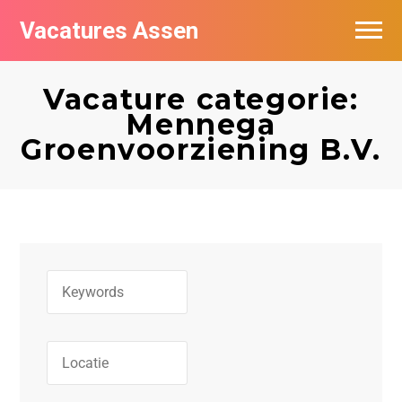
Vacatures Assen
Vacatures per bedrijf
Vacature categorie:
De populairste vacatures in Assen
Mennega
Groenvoorziening B.V.
Nieuwsbrief feed