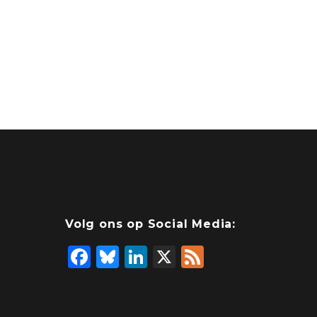
Volg ons op Social Media:
F
Bl
Li
X
F
a
u
n
e
c
e
k
e