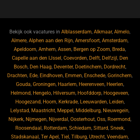
a
u
n
e
c
e
k
e
e
s
e
d
b
ky
dI
Bekijk ook vacatures in
Alblasserdam
,
Alkmaar
,
Almelo
,
o
n
Almere
,
Alphen aan den Rijn
,
Amersfoort
,
Amsterdam
,
Apeldoorn
,
Arnhem
,
Assen
,
Bergen op Zoom
,
Breda
,
o
Capelle aan den IJssel
,
Coevorden
,
Delft
,
Delfzijl
,
Den
k
Bosch
,
Den Haag
,
Deventer
,
Doetinchem
,
Dordrecht
,
Drachten
,
Ede
,
Eindhoven
,
Emmen
,
Enschede
,
Gorinchem
,
Gouda
,
Groningen
,
Haarlem
,
Heerenveen
,
Heerlen
,
Helmond
,
Hengelo
,
Hilversum
,
Hoofddorp
,
Hoogeveen
,
Hoogezand
,
Hoorn
,
Kerkrade
,
Leeuwarden
,
Leiden
,
Lelystad
,
Maastricht
,
Meppel
,
Middelburg
,
Nieuwegein
,
Nijkerk
,
Nijmegen
,
Nijverdal
,
Oosterhout
,
Oss
,
Roermond
,
Roosendaal
,
Rotterdam
,
Schiedam
,
Sittard
,
Sneek
,
Stadskanaal
,
Ter Apel
,
Tiel
,
Tilburg
,
Utrecht
,
Veendam
,