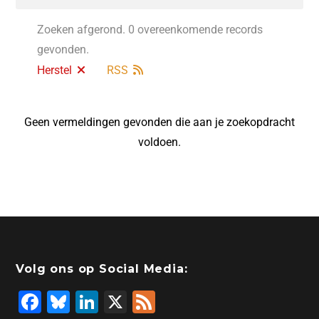
Zoeken afgerond. 0 overeenkomende records
gevonden.
Herstel
RSS
Geen vermeldingen gevonden die aan je zoekopdracht
voldoen.
Volg ons op Social Media:
F
Bl
Li
X
F