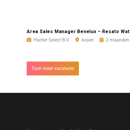
Area Sales Manager Benelux – Resato Wate
Hunter Select B.V.
Assen
2 maanden 
Toon meer vacatures