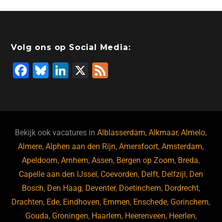
Volg ons op Social Media:
F
Bl
Li
X
F
a
u
n
e
c
e
k
e
e
s
e
d
b
ky
dI
Bekijk ook vacatures in
Alblasserdam
,
Alkmaar
,
Almelo
,
o
n
Almere
,
Alphen aan den Rijn
,
Amersfoort
,
Amsterdam
,
Apeldoorn
,
Arnhem
,
Assen
,
Bergen op Zoom
,
Breda
,
o
Capelle aan den IJssel
,
Coevorden
,
Delft
,
Delfzijl
,
Den
k
Bosch
,
Den Haag
,
Deventer
,
Doetinchem
,
Dordrecht
,
Drachten
,
Ede
,
Eindhoven
,
Emmen
,
Enschede
,
Gorinchem
,
Gouda
,
Groningen
,
Haarlem
,
Heerenveen
,
Heerlen
,