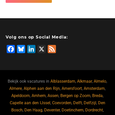
Volg ons op Social Media:
F
Bl
Li
X
F
a
u
n
e
c
e
k
e
e
s
e
d
b
ky
dI
Bekijk ook vacatures in
Alblasserdam
,
Alkmaar
,
Almelo
,
o
n
Almere
,
Alphen aan den Rijn
,
Amersfoort
,
Amsterdam
,
Apeldoorn
,
Arnhem
,
Assen
,
Bergen op Zoom
,
Breda
,
o
Capelle aan den IJssel
,
Coevorden
,
Delft
,
Delfzijl
,
Den
k
Bosch
,
Den Haag
,
Deventer
,
Doetinchem
,
Dordrecht
,