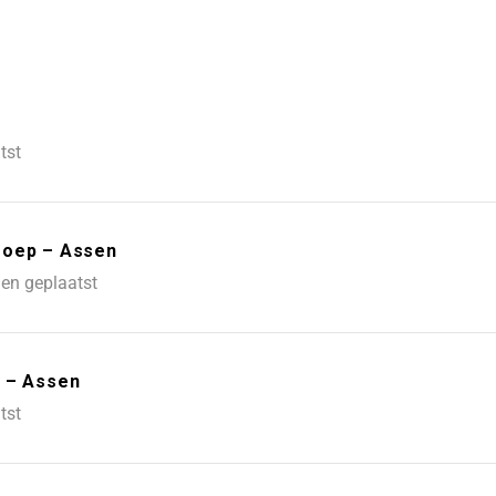
tst
roep – Assen
en geplaatst
a – Assen
tst