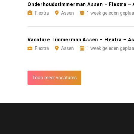
Onderhoudstimmerman Assen – Flextra –
Flextra
Assen
1 week geleden geplaa
Vacature Timmerman Assen – Flextra – A
Flextra
Assen
1 week geleden geplaa
Toon meer vacatures