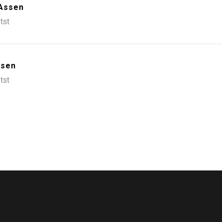
 Assen
tst
ssen
tst