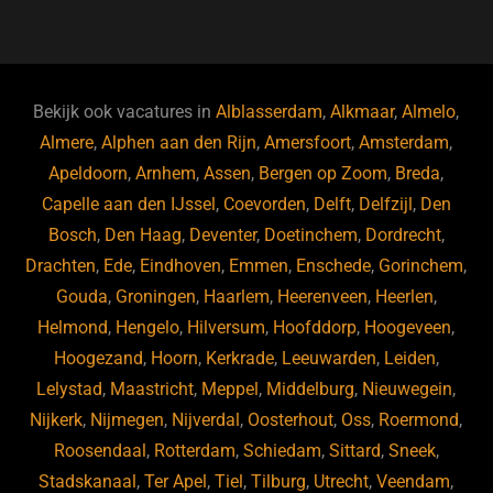
a
u
n
e
c
e
k
e
e
s
e
d
b
ky
dI
Bekijk ook vacatures in
Alblasserdam
,
Alkmaar
,
Almelo
,
o
n
Almere
,
Alphen aan den Rijn
,
Amersfoort
,
Amsterdam
,
Apeldoorn
,
Arnhem
,
Assen
,
Bergen op Zoom
,
Breda
,
o
Capelle aan den IJssel
,
Coevorden
,
Delft
,
Delfzijl
,
Den
k
Bosch
,
Den Haag
,
Deventer
,
Doetinchem
,
Dordrecht
,
Drachten
,
Ede
,
Eindhoven
,
Emmen
,
Enschede
,
Gorinchem
,
Gouda
,
Groningen
,
Haarlem
,
Heerenveen
,
Heerlen
,
Helmond
,
Hengelo
,
Hilversum
,
Hoofddorp
,
Hoogeveen
,
Hoogezand
,
Hoorn
,
Kerkrade
,
Leeuwarden
,
Leiden
,
Lelystad
,
Maastricht
,
Meppel
,
Middelburg
,
Nieuwegein
,
Nijkerk
,
Nijmegen
,
Nijverdal
,
Oosterhout
,
Oss
,
Roermond
,
Roosendaal
,
Rotterdam
,
Schiedam
,
Sittard
,
Sneek
,
Stadskanaal
,
Ter Apel
,
Tiel
,
Tilburg
,
Utrecht
,
Veendam
,