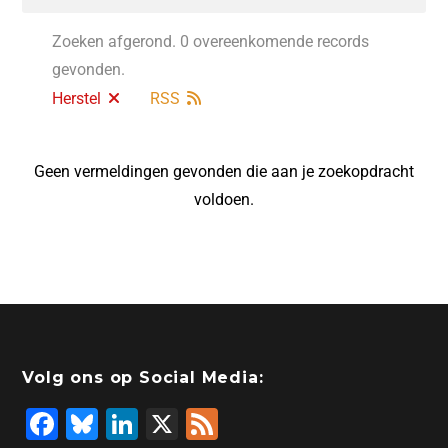
Zoeken afgerond. 0 overeenkomende records
gevonden.
Herstel
RSS
Geen vermeldingen gevonden die aan je zoekopdracht
voldoen.
Volg ons op Social Media:
F
Bl
Li
X
F