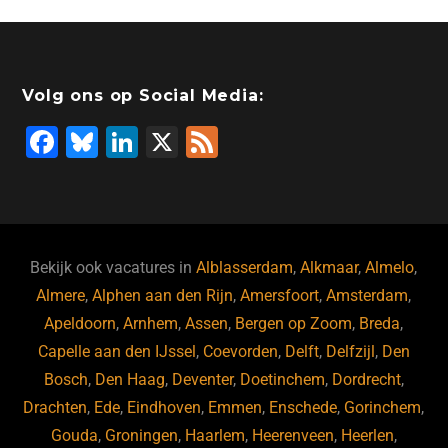
Volg ons op Social Media:
F
Bl
Li
X
F
a
u
n
e
c
e
k
e
e
s
e
d
b
ky
dI
Bekijk ook vacatures in
Alblasserdam
,
Alkmaar
,
Almelo
,
o
n
Almere
,
Alphen aan den Rijn
,
Amersfoort
,
Amsterdam
,
Apeldoorn
,
Arnhem
,
Assen
,
Bergen op Zoom
,
Breda
,
o
Capelle aan den IJssel
,
Coevorden
,
Delft
,
Delfzijl
,
Den
k
Bosch
,
Den Haag
,
Deventer
,
Doetinchem
,
Dordrecht
,
Drachten
,
Ede
,
Eindhoven
,
Emmen
,
Enschede
,
Gorinchem
,
Gouda
,
Groningen
,
Haarlem
,
Heerenveen
,
Heerlen
,