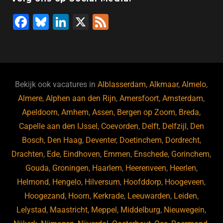
F
Bl
Li
X
F
a
u
n
e
c
e
k
e
e
s
e
d
b
ky
dI
Bekijk ook vacatures in
Alblasserdam
,
Alkmaar
,
Almelo
,
o
n
Almere
,
Alphen aan den Rijn
,
Amersfoort
,
Amsterdam
,
Apeldoorn
,
Arnhem
,
Assen
,
Bergen op Zoom
,
Breda
,
o
Capelle aan den IJssel
,
Coevorden
,
Delft
,
Delfzijl
,
Den
k
Bosch
,
Den Haag
,
Deventer
,
Doetinchem
,
Dordrecht
,
Drachten
,
Ede
,
Eindhoven
,
Emmen
,
Enschede
,
Gorinchem
,
Gouda
,
Groningen
,
Haarlem
,
Heerenveen
,
Heerlen
,
Helmond
,
Hengelo
,
Hilversum
,
Hoofddorp
,
Hoogeveen
,
Hoogezand
,
Hoorn
,
Kerkrade
,
Leeuwarden
,
Leiden
,
Lelystad
,
Maastricht
,
Meppel
,
Middelburg
,
Nieuwegein
,