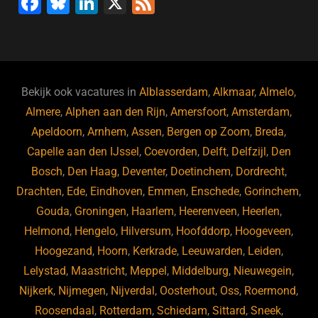
F
Bl
Li
X
F
a
u
n
e
c
e
k
e
e
s
e
d
b
ky
dI
Bekijk ook vacatures in
Alblasserdam
,
Alkmaar
,
Almelo
,
o
n
Almere
,
Alphen aan den Rijn
,
Amersfoort
,
Amsterdam
,
Apeldoorn
,
Arnhem
,
Assen
,
Bergen op Zoom
,
Breda
,
o
Capelle aan den IJssel
,
Coevorden
,
Delft
,
Delfzijl
,
Den
k
Bosch
,
Den Haag
,
Deventer
,
Doetinchem
,
Dordrecht
,
Drachten
,
Ede
,
Eindhoven
,
Emmen
,
Enschede
,
Gorinchem
,
Gouda
,
Groningen
,
Haarlem
,
Heerenveen
,
Heerlen
,
Helmond
,
Hengelo
,
Hilversum
,
Hoofddorp
,
Hoogeveen
,
Hoogezand
,
Hoorn
,
Kerkrade
,
Leeuwarden
,
Leiden
,
Lelystad
,
Maastricht
,
Meppel
,
Middelburg
,
Nieuwegein
,
Nijkerk
,
Nijmegen
,
Nijverdal
,
Oosterhout
,
Oss
,
Roermond
,
Roosendaal
,
Rotterdam
,
Schiedam
,
Sittard
,
Sneek
,