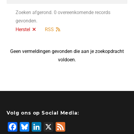
Zoeken afgerond. 0 overeenkomende records
gevonden.
Herstel
RSS
Geen vermeldingen gevonden die aan je zoekopdracht
voldoen.
Volg ons op Social Media:
F
Bl
Li
X
F