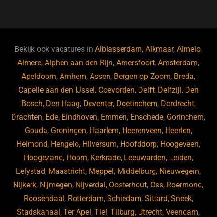
a
u
n
e
c
e
k
e
e
s
e
d
b
ky
dI
Bekijk ook vacatures in
Alblasserdam
,
Alkmaar
,
Almelo
,
o
n
Almere
,
Alphen aan den Rijn
,
Amersfoort
,
Amsterdam
,
Apeldoorn
,
Arnhem
,
Assen
,
Bergen op Zoom
,
Breda
,
o
Capelle aan den IJssel
,
Coevorden
,
Delft
,
Delfzijl
,
Den
k
Bosch
,
Den Haag
,
Deventer
,
Doetinchem
,
Dordrecht
,
Drachten
,
Ede
,
Eindhoven
,
Emmen
,
Enschede
,
Gorinchem
,
Gouda
,
Groningen
,
Haarlem
,
Heerenveen
,
Heerlen
,
Helmond
,
Hengelo
,
Hilversum
,
Hoofddorp
,
Hoogeveen
,
Hoogezand
,
Hoorn
,
Kerkrade
,
Leeuwarden
,
Leiden
,
Lelystad
,
Maastricht
,
Meppel
,
Middelburg
,
Nieuwegein
,
Nijkerk
,
Nijmegen
,
Nijverdal
,
Oosterhout
,
Oss
,
Roermond
,
Roosendaal
,
Rotterdam
,
Schiedam
,
Sittard
,
Sneek
,
Stadskanaal
,
Ter Apel
,
Tiel
,
Tilburg
,
Utrecht
,
Veendam
,