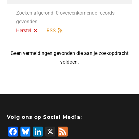
Zoeken afgerond. 0 overeenkomende records
gevonden.
Herstel
RSS
Geen vermeldingen gevonden die aan je zoekopdracht
voldoen.
Volg ons op Social Media:
F
Bl
Li
X
F