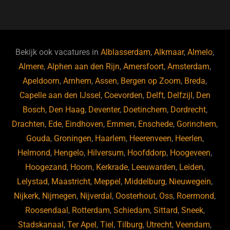
a
u
n
e
c
e
k
e
e
s
e
d
b
ky
dI
Bekijk ook vacatures in
Alblasserdam
,
Alkmaar
,
Almelo
,
o
n
Almere
,
Alphen aan den Rijn
,
Amersfoort
,
Amsterdam
,
Apeldoorn
,
Arnhem
,
Assen
,
Bergen op Zoom
,
Breda
,
o
Capelle aan den IJssel
,
Coevorden
,
Delft
,
Delfzijl
,
Den
k
Bosch
,
Den Haag
,
Deventer
,
Doetinchem
,
Dordrecht
,
Drachten
,
Ede
,
Eindhoven
,
Emmen
,
Enschede
,
Gorinchem
,
Gouda
,
Groningen
,
Haarlem
,
Heerenveen
,
Heerlen
,
Helmond
,
Hengelo
,
Hilversum
,
Hoofddorp
,
Hoogeveen
,
Hoogezand
,
Hoorn
,
Kerkrade
,
Leeuwarden
,
Leiden
,
Lelystad
,
Maastricht
,
Meppel
,
Middelburg
,
Nieuwegein
,
Nijkerk
,
Nijmegen
,
Nijverdal
,
Oosterhout
,
Oss
,
Roermond
,
Roosendaal
,
Rotterdam
,
Schiedam
,
Sittard
,
Sneek
,
Stadskanaal
,
Ter Apel
,
Tiel
,
Tilburg
,
Utrecht
,
Veendam
,