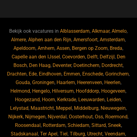
a
u
n
e
c
e
k
e
e
s
e
d
b
ky
dI
Bekijk ook vacatures in
Alblasserdam
,
Alkmaar
,
Almelo
,
o
n
Almere
,
Alphen aan den Rijn
,
Amersfoort
,
Amsterdam
,
Apeldoorn
,
Arnhem
,
Assen
,
Bergen op Zoom
,
Breda
,
o
Capelle aan den IJssel
,
Coevorden
,
Delft
,
Delfzijl
,
Den
k
Bosch
,
Den Haag
,
Deventer
,
Doetinchem
,
Dordrecht
,
Drachten
,
Ede
,
Eindhoven
,
Emmen
,
Enschede
,
Gorinchem
,
Gouda
,
Groningen
,
Haarlem
,
Heerenveen
,
Heerlen
,
Helmond
,
Hengelo
,
Hilversum
,
Hoofddorp
,
Hoogeveen
,
Hoogezand
,
Hoorn
,
Kerkrade
,
Leeuwarden
,
Leiden
,
Lelystad
,
Maastricht
,
Meppel
,
Middelburg
,
Nieuwegein
,
Nijkerk
,
Nijmegen
,
Nijverdal
,
Oosterhout
,
Oss
,
Roermond
,
Roosendaal
,
Rotterdam
,
Schiedam
,
Sittard
,
Sneek
,
Stadskanaal
,
Ter Apel
,
Tiel
,
Tilburg
,
Utrecht
,
Veendam
,