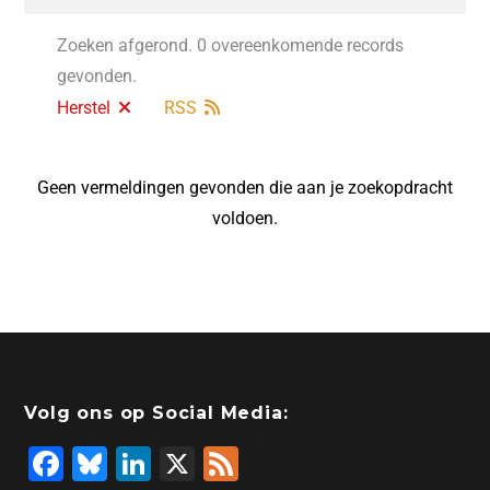
Zoeken afgerond. 0 overeenkomende records
gevonden.
Herstel
RSS
Geen vermeldingen gevonden die aan je zoekopdracht
voldoen.
Volg ons op Social Media:
F
Bl
Li
X
F