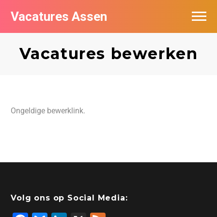
Vacatures Assen
Vacatures per bedrijf
Vacatures bewerken
De populairste vacatures in Assen
Nieuwsbrief feed
Ongeldige bewerklink.
Volg ons op Social Media: