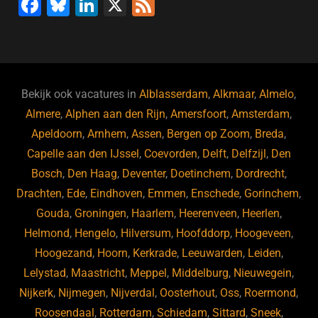
F
Bl
Li
X
F
a
u
n
e
c
e
k
e
e
s
e
d
b
ky
dI
Bekijk ook vacatures in
Alblasserdam
,
Alkmaar
,
Almelo
,
o
n
Almere
,
Alphen aan den Rijn
,
Amersfoort
,
Amsterdam
,
Apeldoorn
,
Arnhem
,
Assen
,
Bergen op Zoom
,
Breda
,
o
Capelle aan den IJssel
,
Coevorden
,
Delft
,
Delfzijl
,
Den
k
Bosch
,
Den Haag
,
Deventer
,
Doetinchem
,
Dordrecht
,
Drachten
,
Ede
,
Eindhoven
,
Emmen
,
Enschede
,
Gorinchem
,
Gouda
,
Groningen
,
Haarlem
,
Heerenveen
,
Heerlen
,
Helmond
,
Hengelo
,
Hilversum
,
Hoofddorp
,
Hoogeveen
,
Hoogezand
,
Hoorn
,
Kerkrade
,
Leeuwarden
,
Leiden
,
Lelystad
,
Maastricht
,
Meppel
,
Middelburg
,
Nieuwegein
,
Nijkerk
,
Nijmegen
,
Nijverdal
,
Oosterhout
,
Oss
,
Roermond
,
Roosendaal
,
Rotterdam
,
Schiedam
,
Sittard
,
Sneek
,