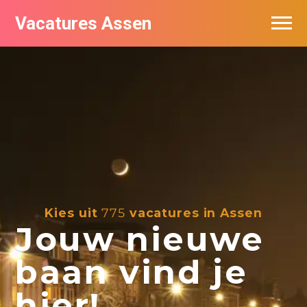
Vacatures Assen
Vacatures per bedrijf
De populairste vacatures in Assen
Nieuwsbrief feed
Kies uit
775
vacatures in Assen
Jouw nieuwe
baan vind je
hier!