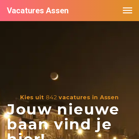
Vacatures Assen
Vacatures per bedrijf
De populairste vacatures in Assen
Nieuwsbrief feed
Kies uit
842
vacatures in Assen
Jouw nieuwe
baan vind je
hier!