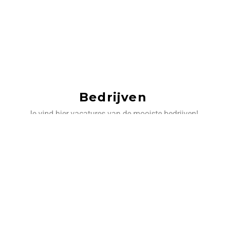
Bedrijven
Je vind hier vacatures van de mooiste bedrijven!
‹
›