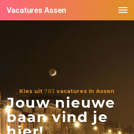
Vacatures Assen
Vacatures per bedrijf
De populairste vacatures in Assen
Nieuwsbrief feed
Kies uit
783
vacatures in Assen
Jouw nieuwe
baan vind je
hier!